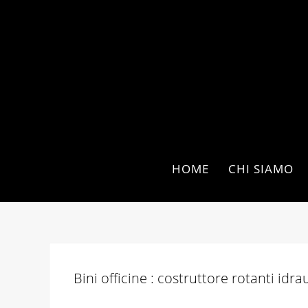
HOME
CHI SIAMO
Bini officine : costruttore rotanti idrau