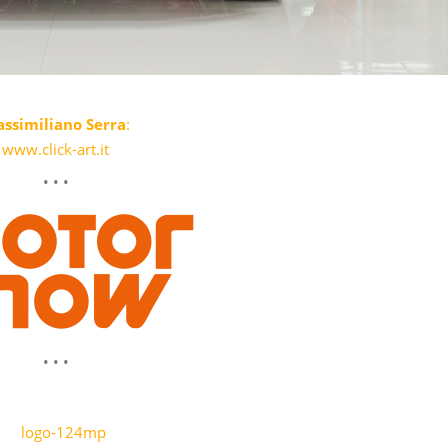
ssimiliano Serra
:
www.click-art.it
• • •
• • •