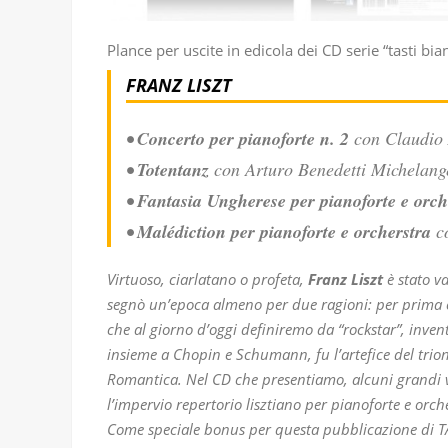
Plance per uscite in edicola dei CD serie “tasti bian
FRANZ LISZT
•
Concerto per pianoforte n. 2
con Claudio
•
Totentanz
con Arturo Benedetti Michelang
•
Fantasia Ungherese per pianoforte e orch
•
Malédiction per pianoforte e orcherstra
co
Virtuoso, ciarlatano o profeta,
Franz Liszt
è stato va
segnò un’epoca almeno per due ragioni: per prima co
che al giorno d’oggi definiremo da “rockstar”, inven
insieme a Chopin e Schumann, fu l’artefice del trio
Romantica. Nel CD che presentiamo, alcuni grandi v
l’impervio repertorio lisztiano per pianoforte e orch
Come speciale bonus per questa pubblicazione di T