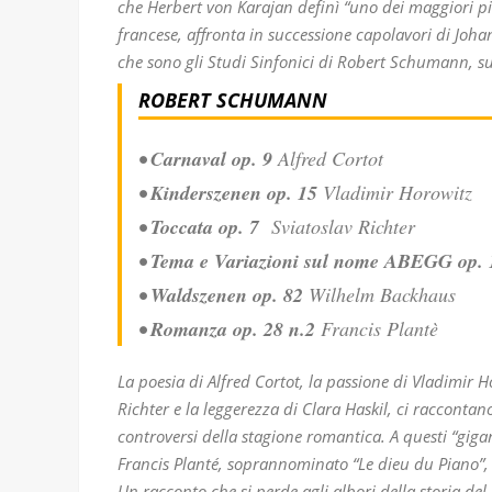
che Herbert von Karajan definì “uno dei maggiori pi
francese, affronta in successione capolavori di Jo
che sono gli Studi Sinfonici di Robert Schumann, su
ROBERT SCHUMANN
•
Carnaval op. 9
Alfred Cortot
•
Kinderszenen op. 15
Vladimir Horowitz
•
Toccata op. 7
Sviatoslav Richter
•
Tema e Variazioni sul nome ABEGG op. 
•
Waldszenen op. 82
Wilhelm Backhaus
•
Romanza op. 28 n.2
Francis Plantè
La poesia di Alfred Cortot, la passione di Vladimir H
Richter e la leggerezza di Clara Haskil, ci racconta
controversi della stagione romantica. A questi “gigan
Francis Planté, soprannominato “Le dieu du Piano”, i
Un racconto che si perde agli albori della storia d