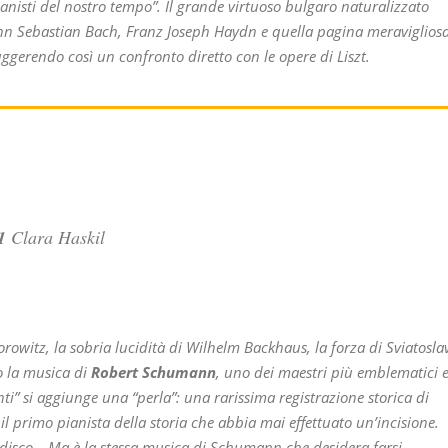
anisti del nostro tempo”. Il grande virtuoso bulgaro naturalizzato
hann Sebastian Bach, Franz Joseph Haydn e quella pagina meraviglios
ggerendo così un confronto diretto con le opere di Liszt.
1
Clara Haskil
orowitz, la sobria lucidità di Wilhelm Backhaus, la forza di Sviatosla
no la musica di
Robert Schumann
, uno dei maestri più emblematici 
ti” si aggiunge una “perla”: una rarissima registrazione storica di
l primo pianista della storia che abbia mai effettuato un’incisione.
el disco… Ma è la stessa musica di Schumann che desidera farsi