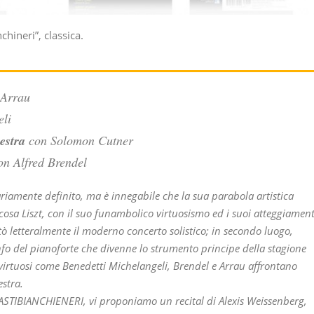
chineri”, classica.
 Arrau
eli
estra
con Solomon Cutner
n Alfred Brendel
riamente definito, ma è innegabile che la sua parabola artistica
sa Liszt, con il suo funambolico virtuosismo ed i suoi atteggiament
tò letteralmente il moderno concerto solistico; in secondo luogo,
nfo del pianoforte che divenne lo strumento principe della stagione
irtuosi come Benedetti Michelangeli, Brendel e Arrau affrontano
estra.
ASTIBIANCHIENERI, vi proponiamo un recital di Alexis Weissenberg,