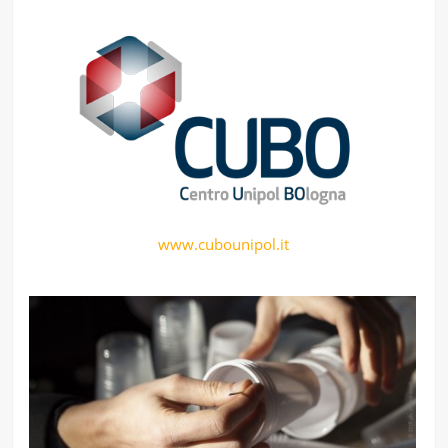
www.cubounipol.it