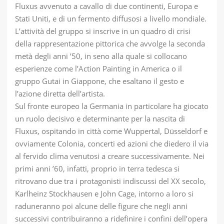
Fluxus avvenuto a cavallo di due continenti, Europa e
Stati Uniti, e di un fermento diﬀusosi a livello mondiale.
L’attività del gruppo si inscrive in un quadro di crisi
della rappresentazione pittorica che avvolge la seconda
metà degli anni ’50, in seno alla quale si collocano
esperienze come l’Action Painting in America o il
gruppo Gutai in Giappone, che esaltano il gesto e
l’azione diretta dell’artista.
Sul fronte europeo la Germania in particolare ha giocato
un ruolo decisivo e determinante per la nascita di
Fluxus, ospitando in città come Wuppertal, Düsseldorf e
ovviamente Colonia, concerti ed azioni che diedero il via
al fervido clima venutosi a creare successivamente. Nei
primi anni ’60, infatti, proprio in terra tedesca si
ritrovano due tra i protagonisti indiscussi del XX secolo,
Karlheinz Stockhausen e John Cage, intorno a loro si
raduneranno poi alcune delle ﬁgure che negli anni
successivi contribuiranno a rideﬁnire i conﬁni dell’opera