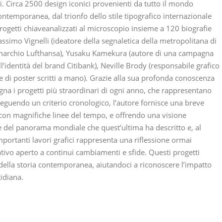
i. Circa 2500 design iconici provenienti da tutto il mondo
ntemporanea, dal trionfo dello stile tipografico internazionale
 progetti chiaveanalizzati al microscopio insieme a 120 biografie
assimo Vignelli (ideatore della segnaletica della metropolitana di
el marchio Lufthansa), Yusaku Kamekura (autore di una campagna
l’identità del brand Citibank), Neville Brody (responsabile grafico
re di poster scritti a mano). Grazie alla sua profonda conoscenza
egna i progetti più straordinari di ogni anno, che rappresentano
. Seguendo un criterio cronologico, l’autore fornisce una breve
con magnifiche linee del tempo, e offrendo una visione
 e del panorama mondiale che quest’ultima ha descritto e, al
portanti lavori grafici rappresenta una riflessione ormai
tivo aperto a continui cambiamenti e sfide. Questi progetti
della storia contemporanea, aiutandoci a riconoscere l’impatto
tidiana.