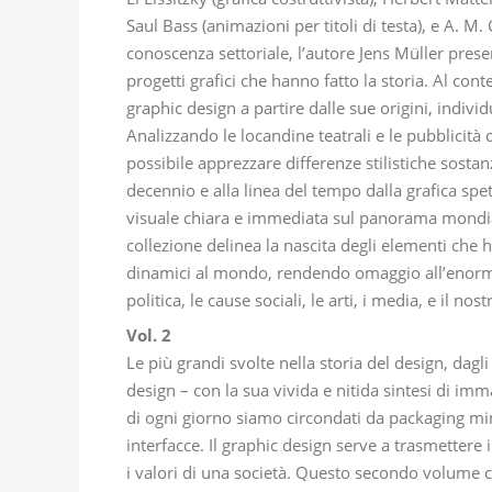
Saul Bass (animazioni per titoli di testa), e A. 
conoscenza settoriale, l’autore Jens Müller presen
progetti grafici che hanno fatto la storia. Al con
graphic design a partire dalle sue origini, individu
Analizzando le locandine teatrali e le pubblicit
possibile apprezzare differenze stilistiche sostan
decennio e alla linea del tempo dalla grafica spe
visuale chiara e immediata sul panorama mondiale
collezione delinea la nascita degli elementi che ha
dinamici al mondo, rendendo omaggio all’enorme 
politica, le cause sociali, le arti, i media, e il 
Vol. 2
Le più grandi svolte nella storia del design, dagli
design – con la sua vivida e nitida sintesi di imm
di ogni giorno siamo circondati da packaging minim
interfacce. Il graphic design serve a trasmettere 
i valori di una società. Questo secondo volume 