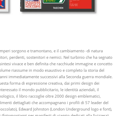
i imperi sorgono e tramontano, e il cambiamento -di natura
citori, perdenti, sostenitori e nemici. Nel turbinio che ha segnato
 sintesi vivace e ben definita che racchiude immagine e concetto
 volume riassume in modo esaustivo e completo la storia del
gli anni immediatamente successivi alla Seconda guerra mondiale.
uesta forma di espressione creativa, dai primi design dei
teressato il mondo pubblicitario, le identità aziendali, il
ologico, il libro raccoglie oltre 2000 design emblematici,
menti dettagliati che accompagnano i profili di 57 leader del
 cioccolato), Edward Johnston (London Underground logo e font),
er (fotomontaggi per manifesti di viaggio dedicati alla Svizzera),