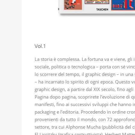
Vol.1
La storia è complessa. La fortuna va e viene, gl
sociale, politica o tecnologica – porta con sé vin
lo scorrere del tempo, il graphic design – in una
– ha incarnato lo spirito di ogni epoca. Questo
graphic design, a partire dal XIX secolo, fino a
Pagina dopo pagina, scoprirete l’evoluzione di q
manifesti, fino ai successivi sviluppi che hanno in
packaging e l’editoria. Procedendo in ordine cron
provenienti da tutto il mondo, con 72 approfondi
settore, tra cui Alphonse Mucha (pubblicità del
El Lissitzky (grafica costruttivista), Herbert Matt