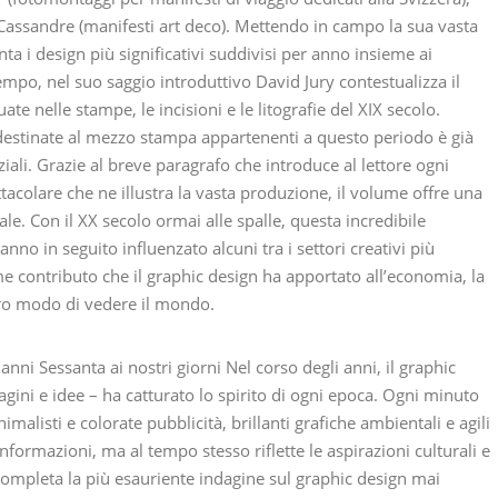
M. Cassandre (manifesti art deco). Mettendo in campo la sua vasta
ta i design più significativi suddivisi per anno insieme ai
tempo, nel suo saggio introduttivo David Jury contestualizza il
ate nelle stampe, le incisioni e le litografie del XIX secolo.
à destinate al mezzo stampa appartenenti a questo periodo è già
ziali. Grazie al breve paragrafo che introduce al lettore ogni
ttacolare che ne illustra la vasta produzione, il volume offre una
. Con il XX secolo ormai alle spalle, questa incredibile
nno in seguito influenzato alcuni tra i settori creativi più
contributo che il graphic design ha apportato all’economia, la
nostro modo di vedere il mondo.
 anni Sessanta ai nostri giorni Nel corso degli anni, il graphic
agini e idee – ha catturato lo spirito di ogni epoca. Ogni minuto
alisti e colorate pubblicità, brillanti grafiche ambientali e agili
informazioni, ma al tempo stesso riflette le aspirazioni culturali e
completa la più esauriente indagine sul graphic design mai