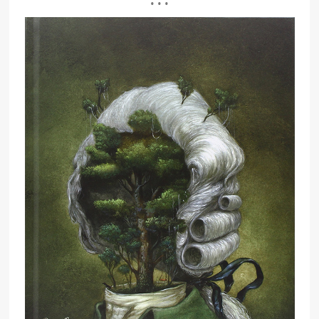
• • •