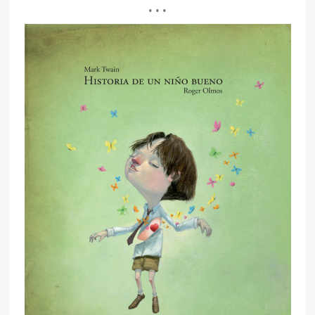
• • •