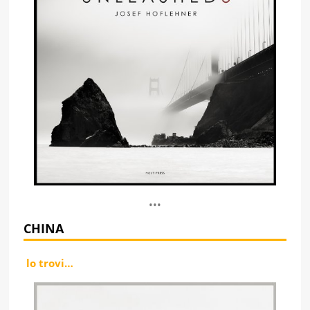
•••
CHINA
lo trovi…