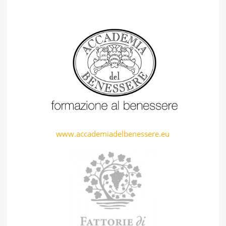
www.accademiadelbenessere.eu