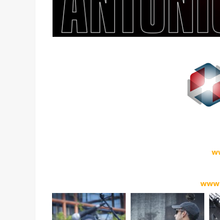
w
www.