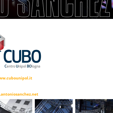
ww.cubounipol.it
antoniosanchez.net