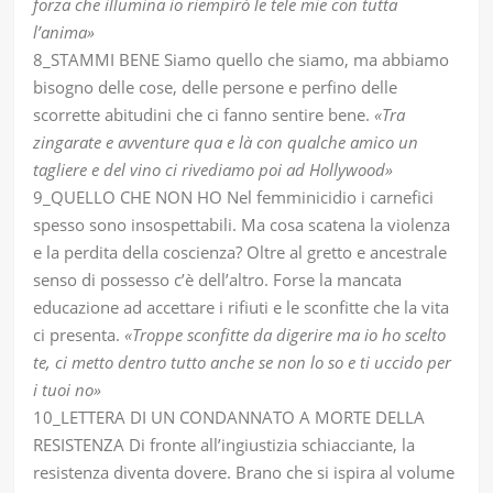
forza che illumina io riempirò le tele mie con tutta
l’anima»
8_STAMMI BENE Siamo quello che siamo, ma abbiamo
bisogno delle cose, delle persone e perfino delle
scorrette abitudini che ci fanno sentire bene.
«Tra
zingarate e avventure qua e là con qualche amico un
tagliere e del vino ci rivediamo poi ad Hollywood»
9_QUELLO CHE NON HO Nel femminicidio i carnefici
spesso sono insospettabili. Ma cosa scatena la violenza
e la perdita della coscienza? Oltre al gretto e ancestrale
senso di possesso c’è dell’altro. Forse la mancata
educazione ad accettare i rifiuti e le sconfitte che la vita
ci presenta.
«Troppe sconfitte da digerire ma io ho scelto
te, ci metto dentro tutto anche se non lo so e ti uccido per
i tuoi no»
10_LETTERA DI UN CONDANNATO A MORTE DELLA
RESISTENZA Di fronte all’ingiustizia schiacciante, la
resistenza diventa dovere. Brano che si ispira al volume