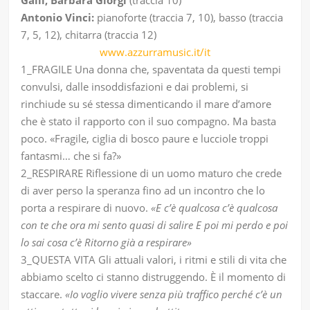
Galli, Barbara Giorgi
(traccia 10)
Antonio Vinci:
pianoforte (traccia 7, 10), basso (traccia
7, 5, 12), chitarra (traccia 12)
www.azzurramusic.it/it
1_FRAGILE Una donna che, spaventata da questi tempi
convulsi, dalle insoddisfazioni e dai problemi, si
rinchiude su sé stessa dimenticando il mare d’amore
che è stato il rapporto con il suo compagno. Ma basta
poco. «Fragile, ciglia di bosco paure e lucciole troppi
fantasmi… che si fa?»
2_RESPIRARE Riflessione di un uomo maturo che crede
di aver perso la speranza fino ad un incontro che lo
porta a respirare di nuovo.
«E c’è qualcosa c’è qualcosa
con te che ora mi sento quasi di salire E poi mi perdo e poi
lo sai cosa c’è Ritorno già a respirare»
3_QUESTA VITA Gli attuali valori, i ritmi e stili di vita che
abbiamo scelto ci stanno distruggendo. È il momento di
staccare.
«Io voglio vivere senza più traffico perché c’è un