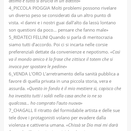
attimo e tutto si brucia in un battito»
4_PICCOLA PIOGGIA Molti problemi possono rivelare
un diverso peso se considerati da un altro punto di
vista. «I danni e i nostri guai dall’alto da lassù lontano
son questioni da poco… pensare che fanno male»
5_RIDATECI FELLINI Quando si parla di meritocrazia
siamo tutti d’accordo. Poi ci si incarta nelle corsie
preferenziali dettate da convenienze e nepotismo.
«Così
va il mondo amico è la frase che zittisce il totem che si
invoca per spostare le pedine»
6_VENDA L’ORO L’arretramento della sanità pubblica a
favore di quella privata in una piccola storia, vera e
assurda.
«Questo in fondo è il mio mestiere sì, capisco che
ha investito tutti i soldi nella casa anche io ne so
qualcosa… ho comprato l’auto nuova»
7_CHAGALL Il ritratto del formidabile artista e delle sue
tele dove i protagonisti volano per evadere dalla
violenza e cattiveria umana.
«Chissà se Dio mai mi darà