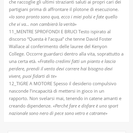
che raccoglie gli ultimi strazianti saluti ai propri cari dei
partigiani prima di affrontare il plotone di esecuzione.
«Io sono pronto sono qua, ecco i miei polsi e fate quello
che vi va… non cambierà la verità»
11_MENTRE SPROFONDI E BRUCI Testo ispirato al
discorso “Questa è l’acqua” che tenne David Foster
Wallace al conferimento delle lauree del Kenyon
College. Occorre guardarci dentro alla vita, soprattutto a
una certa età.
«Fratello credimi fatti un pianto e lascia
perdere, prendi il vento devi correre hai bisogno devi
vivere, puoi fidarti di te»
12_TIGRE A MOTORE Spesso il desiderio compulsivo
nasconde l’incapacità di mettersi in gioco in un
rapporto. Non svelarsi mai, tenendo in catene amanti e
creando dipendenze.
«Perché fare e disfare è uno sport
nazionale sono nero di pece sono vetro e catrame»