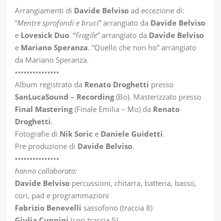
Arrangiamenti di
Davide Belviso
ad eccezione di:
“
Mentre sprofondi e bruci
” arrangiato da
Davide Belviso
e
Lovesick Duo
. “
Fragile
” arrangiato da
Davide Belviso
e
Mariano Speranza
. “Quello che non ho” arrangiato
da Mariano Speranza.
•••••••••••••••
Album registrato da
Renato Droghetti
presso
SanLucaSound – Recording
(Bo). Masterizzato presso
Final Mastering
(Finale Emilia – Mo) da
Renato
Droghetti
.
Fotografie di
Nik Soric
e
Daniele Guidetti
.
Pre produzione di
Davide Belviso
.
•••••••••••••••
hanno collaborato:
Davide Belviso
percussioni, chitarra, batteria, basso,
cori, pad e programmazioni
Fabrizio Benevelli
sassofono (traccia 8)
Giulia Cuppini
(cori traccia 5)