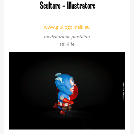
www.giuliogolinelli.eu
modellazione plastilina
still-life