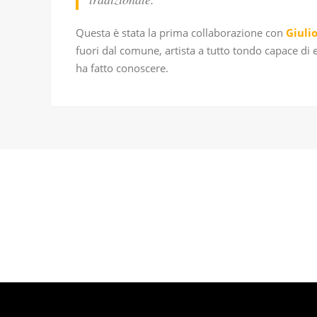
Questa è stata la prima collaborazione con
Giulio
fuori dal comune, artista a tutto tondo capace di 
ha fatto conoscere.