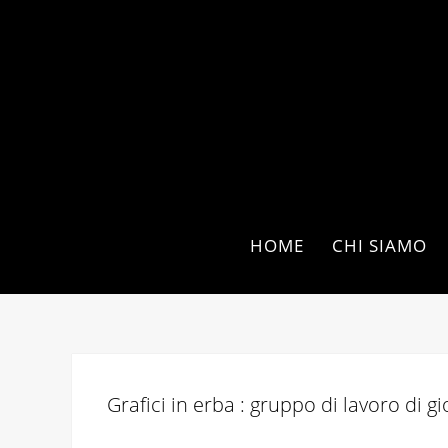
HOME
CHI SIAMO
Grafici in erba : gruppo di lavoro di g