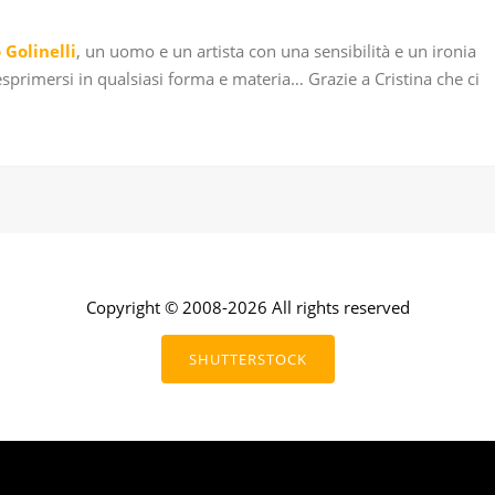
 Golinelli
, un uomo e un artista con una sensibilità e un ironia
esprimersi in qualsiasi forma e materia… Grazie a Cristina che ci
Copyright © 2008-2026 All rights reserved
SHUTTERSTOCK