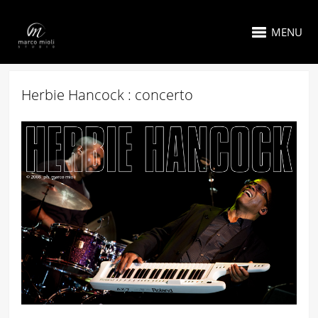
MENU
Herbie Hancock : concerto