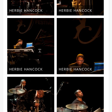
HERBIE HANCOCK
HERBIE HANCOCK
HERBIE HANCOCK
HERBIE HANCOCK