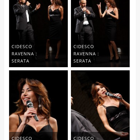
CIDESCO
CIDESCO
RAVENNA :
RAVENNA :
SERATA
SERATA
CIDESCO
CIDESCO