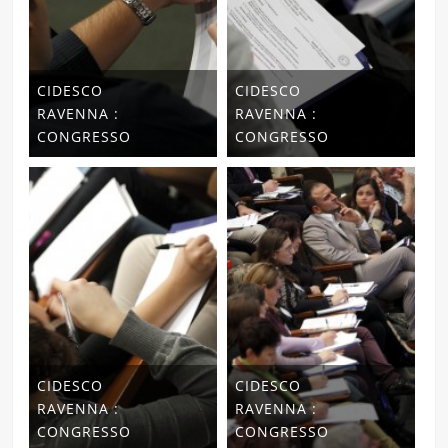
CIDESCO
CIDESCO
RAVENNA :
RAVENNA :
CONGRESSO
CONGRESSO
CIDESCO
CIDESCO
RAVENNA :
RAVENNA :
CONGRESSO
CONGRESSO