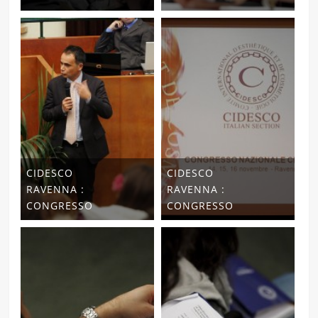
CIDESCO
CIDESCO
RAVENNA :
RAVENNA :
CONGRESSO
CONGRESSO