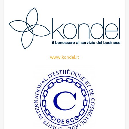
www.kondel.it