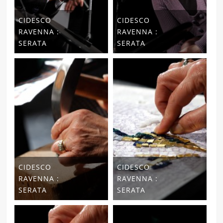
CIDESCO
CIDESCO
RAVENNA :
RAVENNA :
SERATA
SERATA
CIDESCO
CIDESCO
RAVENNA :
RAVENNA :
SERATA
SERATA