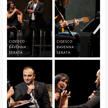
CIDESCO
CIDESCO
RAVENNA :
RAVENNA :
SERATA
SERATA