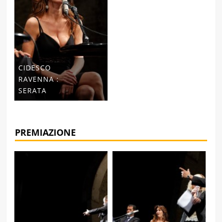
CIDESCO
RAVENNA :
SERATA
PREMIAZIONE