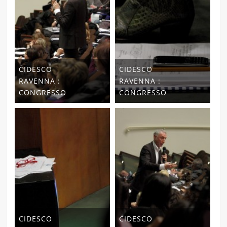
CIDESCO
CIDESCO
RAVENNA :
RAVENNA :
CONGRESSO
CONGRESSO
CIDESCO
CIDESCO