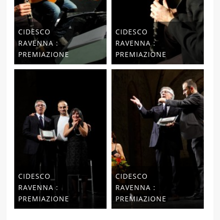
CIDESCO
CIDESCO
RAVENNA :
RAVENNA :
PREMIAZIONE
PREMIAZIONE
CIDESCO
CIDESCO
RAVENNA :
RAVENNA :
PREMIAZIONE
PREMIAZIONE