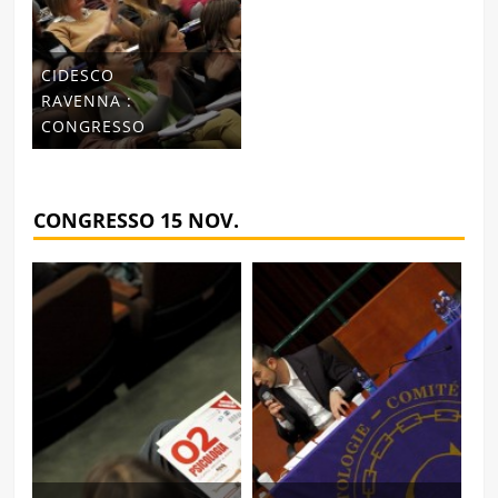
CIDESCO
RAVENNA :
CONGRESSO
CONGRESSO 15 NOV.