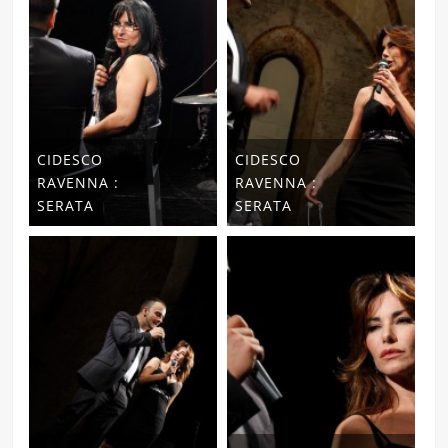
CIDESCO
CIDESCO
RAVENNA :
RAVENNA :
SERATA
SERATA