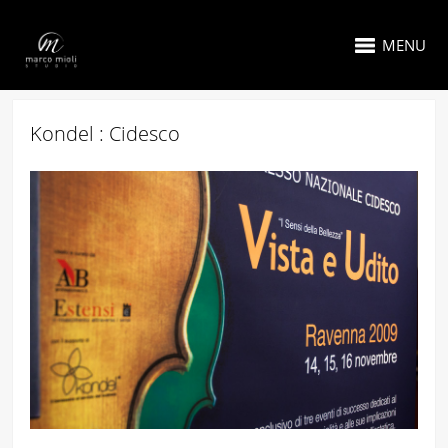
MENU
Kondel : Cidesco