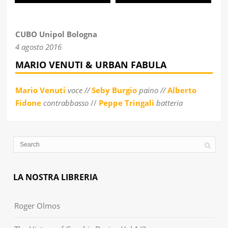
CUBO Unipol Bologna
4 agosto 2016
MARIO VENUTI & URBAN FABULA
Mario Venuti
voce
//
Seby Burgio
paino //
Alberto
Fidone
contrabbasso
//
Peppe Tringali
batteria
LA NOSTRA LIBRERIA
Roger Olmos