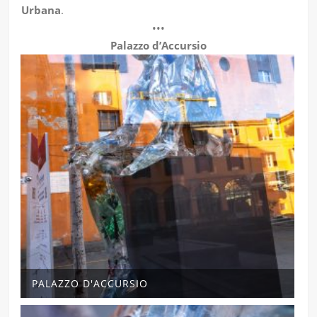
Urbana
.
•••
Palazzo d’Accursio
PALAZZO D'ACCURSIO