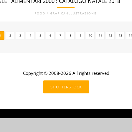
GLE
ALIMENTARI 2000 : CATALOGO NATALE 2018
FOOD / GRAFICA-ILLUSTRAZIONE
1
2
3
4
5
6
7
8
9
10
11
12
13
1
Copyright © 2008-2026 All rights reserved
SHUTTERSTOCK