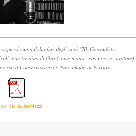
appassionato, dalla fine degli anni ’70. Giornalista
icoli, una trentina di libri (come autore, coautore o curatore)
presso il Conservatorio G. Frescobaldi di Ferrara.
ica_per_Lucio Mazzi