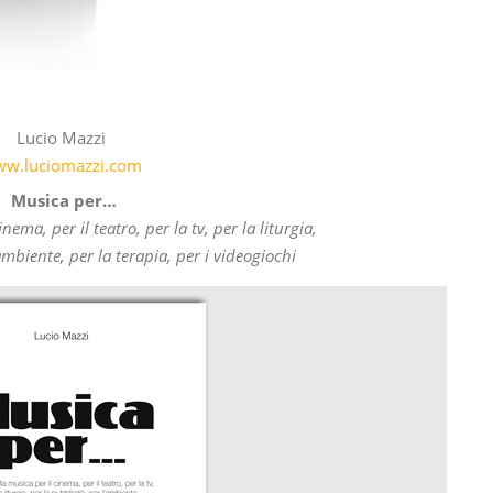
Lucio Mazzi
w.luciomazzi.com
Musica per…
inema, per il teatro, per la tv,
per la liturgia,
’ambiente,
per la terapia, per i videogiochi