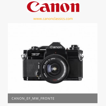
www.canonclassics.com
CANON_EF_MM_FRONTE