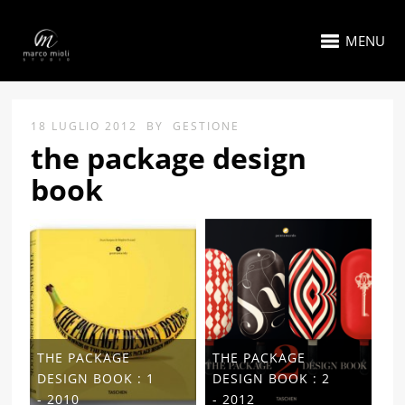
MENU
18 LUGLIO 2012
BY
GESTIONE
the package design
book
THE PACKAGE
THE PACKAGE
DESIGN BOOK : 1
DESIGN BOOK : 2
- 2010
- 2012